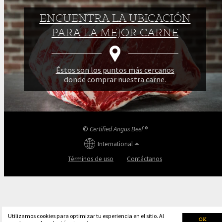
ENCUENTRA LA UBICACIÓN
PARA LA MEJOR CARNE
Éstos son los puntos más cercanos
donde comprar nuestra carne.
©
Certified Angus Beef
®
International
Términos de uso
Contáctanos
Utilizamos cookies para optimizar tu experiencia en el sitio. Al
OK