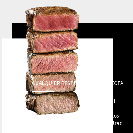
¿CUÁL ES EL
MEJOR TÉRMINO
DE LA CARNE?
CUALQUIER RESPUESTA ES CORRECTA
El sabor de la carne dependerá del
término de cocción elegido. Así, la
gama puede ser tan amplia como los
gustos de los comensales. Medio, tres
cuartos, completamente cocida o