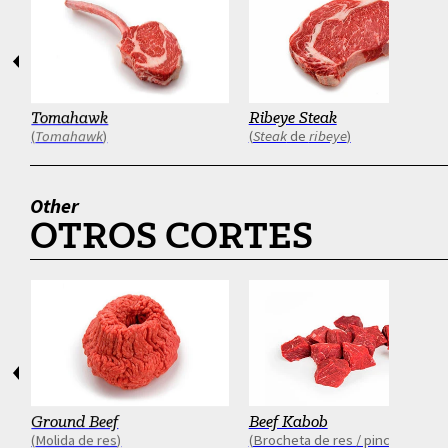
Anterior
Siguien
Tomahawk
Ribeye Steak
Tomahawk
Steak
de
ribeye
Other
OTROS CORTES
Anterior
Siguien
Ground Beef
Beef Kabob
Molida de res
Brocheta de res / pinchos de