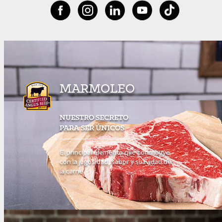
MARMOLEO
NUESTRO SECRETO
PARA SER ÚNICOS
El principal elemento que contribuye
con la jugosidad, sabor y suavidad de
la carne.