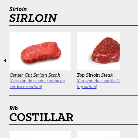
Sirloin
SIRLOIN
Anterior
Siguien
Center Cut Sirloin Steak
Top Sirloin Steak
Corazón de cuadril /
steak
de
Corazón de cuadril /
Steak
de
centro de
sirloin
top sirloin
Rib
COSTILLAR