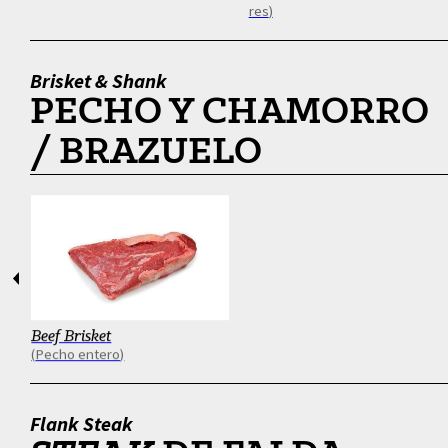
res
Brisket & Shank
PECHO Y CHAMORRO
/ BRAZUELO
Anterior
Siguien
Beef Brisket
Pecho entero
Flank Steak