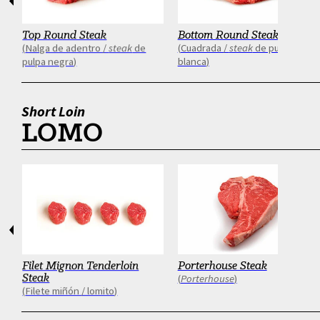
Siguien
Top Round Steak
Bottom Round Steak
Nalga de adentro /
steak
de
Cuadrada /
steak
de pulpa
pulpa negra
blanca
Short Loin
LOMO
Anterior
Siguien
Filet Mignon Tenderloin
Porterhouse Steak
Steak
Porterhouse
Filete miñón / lomito