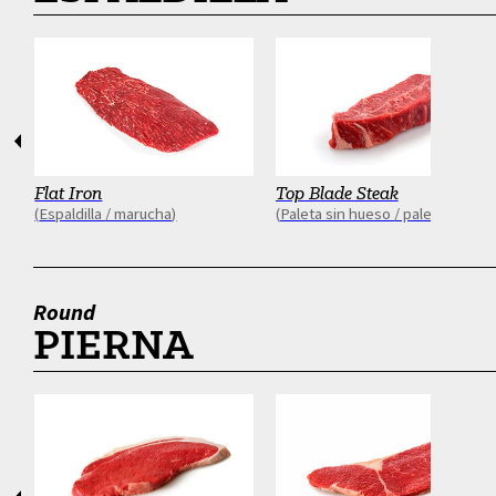
Anterior
Siguien
Flat Iron
Top Blade Steak
Espaldilla / marucha
Paleta sin hueso / paletero
Round
PIERNA
Anterior